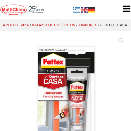
ΑΡΧΙΚΉ ΣΕΛΊΔΑ
/
ΚΑΤΆΛΟΓΟΣ ΠΡΟΪΌΝΤΩΝ
/
ΣΙΛΙΚΌΝΕΣ
/ PERFECT CASA