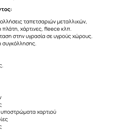
ντος:
κολλήσεις ταπετσαριών μεταλλικών,
 πλάτη, χάρτινες, fleece κλπ.
σταση στην υγρασία σε υγρούς χώρους.
 συγκόλλησης.
ς.
ν
ς
 υποστρώματα χαρτιού
ίες
ς