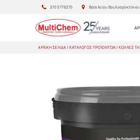
210 5776275
Βασιλείου Βουλγαροκτόνου 1
ΑΡ
ΑΡΧΙΚΉ ΣΕΛΊΔΑ
/
ΚΑΤΆΛΟΓΟΣ ΠΡΟΪΌΝΤΩΝ
/
ΚΌΛΛΕΣ ΤΑ