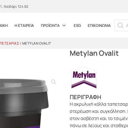
, Χαϊδάρι 124 62
PRODUC
ΧΙΚΗ
Η ΕΤΑΙΡΕΙΑ
ΠΡΟΪΟΝΤΑ
ESG
ΕΠΙΚΟΙΝΩΝΙΑ
ΠΕΤΣΑΡΊΑΣ
/ METYLAN OVALIT
Metylan Ovalit
ΠΕΡΙΓΡΑΦΗ
Η ακρυλική κόλλα ταπετσαρί
στερέωση και συγκόλληση. 
στον ασβέστη και το τσιμέ
πάνω σε λείους και σταθερ