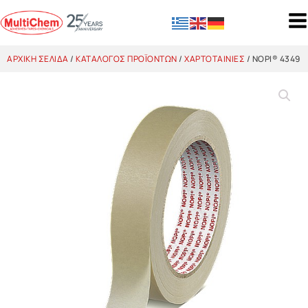
ΑΡΧΙΚΉ ΣΕΛΊΔΑ
/
ΚΑΤΆΛΟΓΟΣ ΠΡΟΪΌΝΤΩΝ
/
ΧΑΡΤΟΤΑΙΝΊΕΣ
/ NOPI® 4349