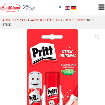
ΑΡΧΙΚΉ ΣΕΛΊΔΑ
/
ΚΑΤΆΛΟΓΟΣ ΠΡΟΪΌΝΤΩΝ
/
ΚΌΛΛΕΣ STICK
/ PRITT
STICK