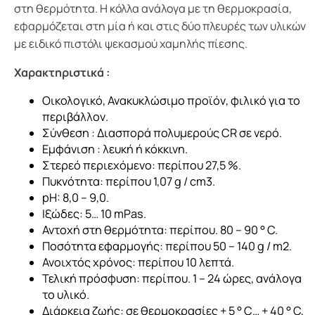
στη θερμότητα. Η κόλλα ανάλογα με τη θερμοκρασία,
εφαρμόζεται στη μία ή και στις δύο πλευρές των υλικών
με ειδικό πιστόλι ψεκασμού χαμηλής πίεσης.
Χαρακτηριστικά :
Οικολογικό, Ανακυκλώσιμο προϊόν, φιλικό για το
περιβάλλον.
Σύνθεση : Διασπορά πολυμερούς CR σε νερό.
Εμφάνιση : λευκή ή κόκκινη.
Στερεό περιεχόμενο: περίπου 27,5 %.
Πυκνότητα: περίπου 1,07 g / cm3.
pH: 8,0 – 9,0.
Ιξώδες: 5… 10 mPas.
Αντοχή στη θερμότητα: περίπου. 80 – 90 ° C.
Ποσότητα εφαρμογής: περίπου 50 – 140 g / m2.
Ανοιχτός χρόνος: περίπου 10 λεπτά.
Τελική πρόσφυση: περίπου. 1 – 24 ώρες, ανάλογα
το υλικό.
Διάρκεια ζωής: σε θερμοκρασίες + 5 ° C… + 40 ° C,