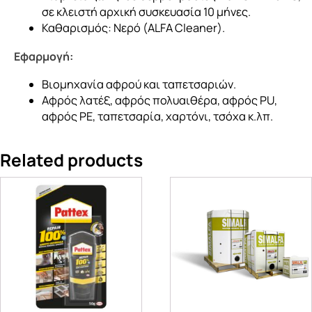
σε κλειστή αρχική συσκευασία 10 μήνες.
Καθαρισμός: Νερό (ALFA Cleaner).
Εφαρμογή:
Βιομηχανία αφρού και ταπετσαριών.
Αφρός λατέξ, αφρός πολυαιθέρα, αφρός PU,
αφρός PE, ταπετσαρία, χαρτόνι, τσόχα κ.λπ.
Related products