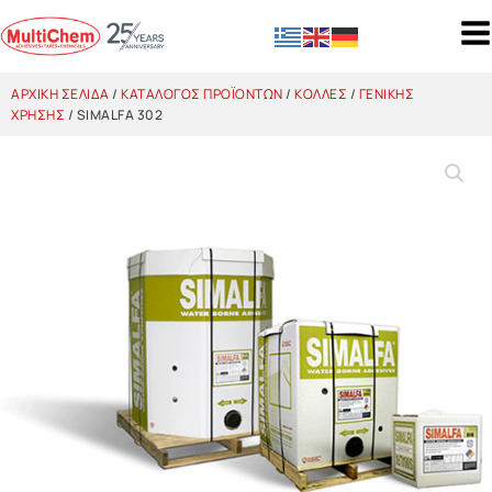
ΑΡΧΙΚΉ ΣΕΛΊΔΑ
/
ΚΑΤΆΛΟΓΟΣ ΠΡΟΪΌΝΤΩΝ
/
ΚΌΛΛΕΣ
/
ΓΕΝΙΚΉΣ
ΧΡΉΣΗΣ
/ SIMALFA 302