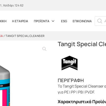
, Χαϊδάρι 124 62
PRODUC
ΧΙΚΗ
Η ΕΤΑΙΡΕΙΑ
ΠΡΟΪΟΝΤΑ
ESG
ΕΠΙΚΟΙΝΩΝΙΑ
ΚΆ
/ TANGIT SPECIAL CLEANSER
Tangit Special C
ΠΕΡΙΓΡΑΦΗ
Το Tangit Special Cleanser
για PE | PP | PB | PVDF.
Χαρακτηριστικά Προϊό