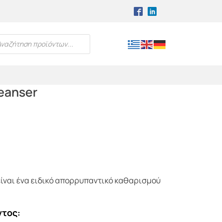
TS SEARCH
leanser
 είναι ένα ειδικό απορρυπαντικό καθαρισμού
ντος: