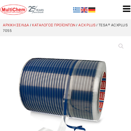
ΑΡΧΙΚΉ ΣΕΛΊΔΑ
/
ΚΑΤΆΛΟΓΟΣ ΠΡΟΪΌΝΤΩΝ
/
ACX PLUS
/ TESA® ACXPLUS
7055